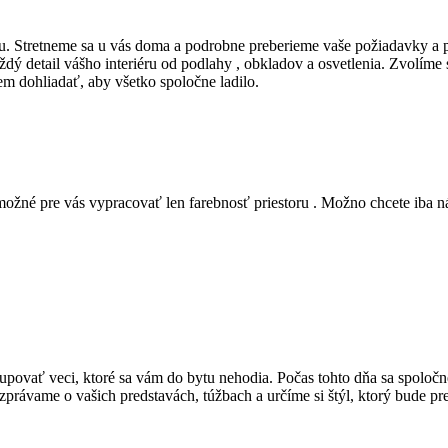
u. Stretneme sa u vás doma a podrobne preberieme vaše požiadavky a p
 detail vášho interiéru od podlahy , obkladov a osvetlenia. Zvolíme 
m dohliadať, aby všetko spoločne ladilo.
žné pre vás vypracovať len farebnosť priestoru . Možno chcete iba n
ovať veci, ktoré sa vám do bytu nehodia. Počas tohto dňa sa spoločn
ávame o vašich predstavách, túžbach a určíme si štýl, ktorý bude pre 