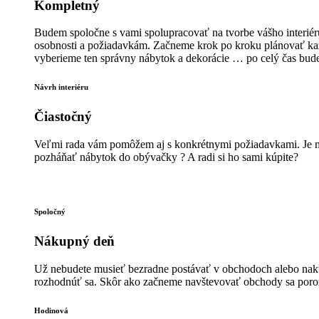
Kompletný
Budem spoločne s vami spolupracovať na tvorbe vášho interiér
osobnosti a požiadavkám. Začneme krok po kroku plánovať každý
vyberieme ten správny nábytok a dekorácie … po celý čas bude
Návrh interiéru
Čiastočný
Veľmi rada vám pomôžem aj s konkrétnymi požiadavkami. Je mo
pozháňať nábytok do obývačky ? A radi si ho sami kúpite?
Spoločný
Nákupný deň
Už nebudete musieť bezradne postávať v obchodoch alebo nakup
rozhodnúť sa. Skôr ako začneme navštevovať obchody sa porozpr
Hodinová