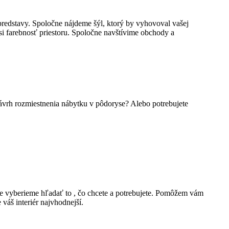
redstavy. Spoločne nájdeme šýl, ktorý by vyhovoval vašej
si farebnosť priestoru. Spoločne navštívime obchody a
ávrh rozmiestnenia nábytku v pôdoryse? Alebo potrebujete
e vyberieme hľadať to , čo chcete a potrebujete. Pomôžem vám
váš interiér najvhodnejší.