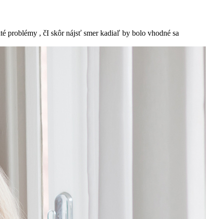
ité problémy , čI skôr nájsť smer kadiaľ by bolo vhodné sa