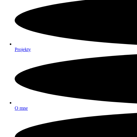
Projekty
O mne