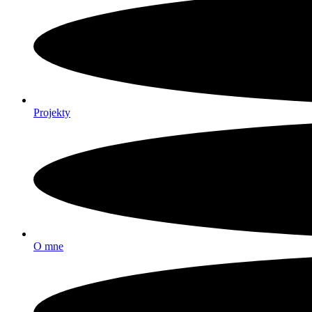
Projekty
O mne