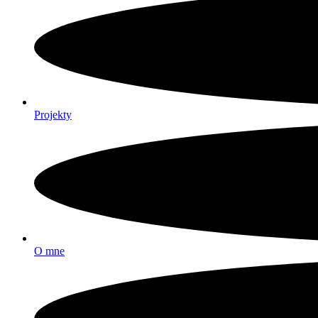
Projekty
O mne